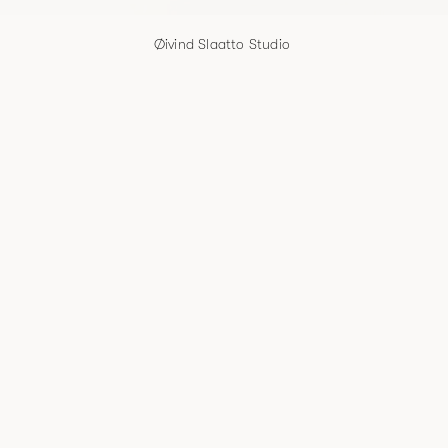
Øivind Slaatto Studio
Øivind Slaatto Studio